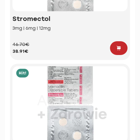
Stromectol
3mg | 6mg | 12mg
46.70€
38.91€
Hit!