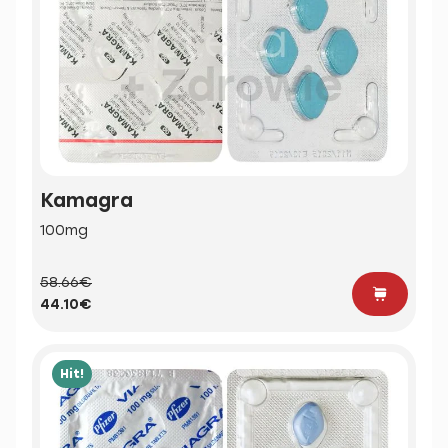
Kamagra
100mg
58.66€
44.10€
Hit!