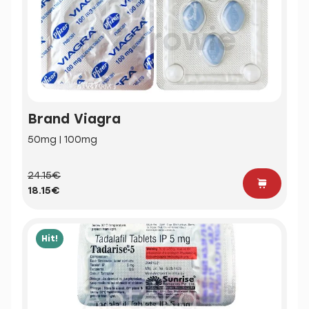
Brand Viagra
50mg | 100mg
24.15€
18.15€
Hit!