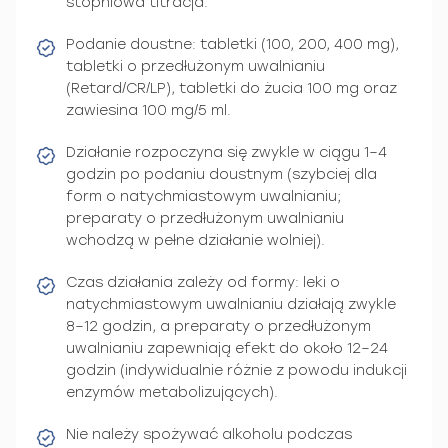
stopniowa titracja.
Podanie doustne: tabletki (100, 200, 400 mg),
tabletki o przedłużonym uwalnianiu
(Retard/CR/LP), tabletki do żucia 100 mg oraz
zawiesina 100 mg/5 ml.
Działanie rozpoczyna się zwykle w ciągu 1–4
godzin po podaniu doustnym (szybciej dla
form o natychmiastowym uwalnianiu;
preparaty o przedłużonym uwalnianiu
wchodzą w pełne działanie wolniej).
Czas działania zależy od formy: leki o
natychmiastowym uwalnianiu działają zwykle
8–12 godzin, a preparaty o przedłużonym
uwalnianiu zapewniają efekt do około 12–24
godzin (indywidualnie różnie z powodu indukcji
enzymów metabolizujących).
Nie należy spożywać alkoholu podczas