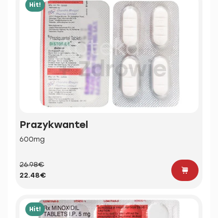
Hit!
Prazykwantel
600mg
26.98€
22.48€
Hit!