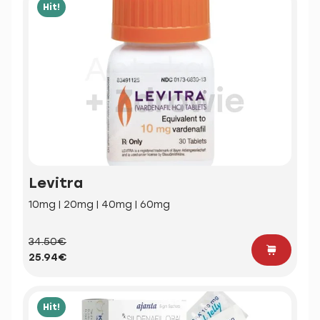
Hit!
Levitra
10mg | 20mg | 40mg | 60mg
34.50€
25.94€
Hit!