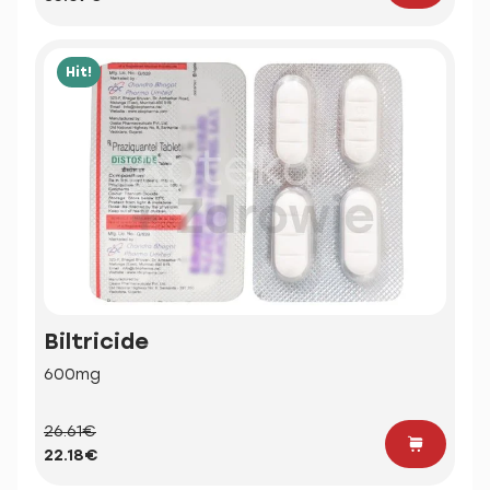
Hit!
Biltricide
600mg
26.61€
22.18€