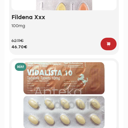
Fildena Xxx
100mg
62.11€
46.70€
Hit!