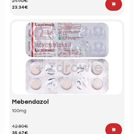
24.90€
23.34€
Mebendazol
100mg
42.80€
35.67€