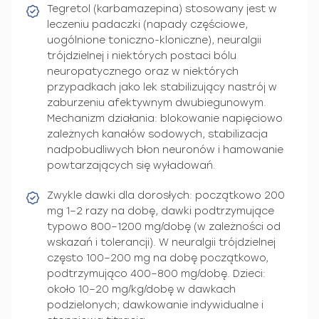
Tegretol (karbamazepina) stosowany jest w
leczeniu padaczki (napady częściowe,
uogólnione toniczno-kloniczne), neuralgii
trójdzielnej i niektórych postaci bólu
neuropatycznego oraz w niektórych
przypadkach jako lek stabilizujący nastrój w
zaburzeniu afektywnym dwubiegunowym.
Mechanizm działania: blokowanie napięciowo
zależnych kanałów sodowych, stabilizacja
nadpobudliwych błon neuronów i hamowanie
powtarzających się wyładowań.
Zwykle dawki dla dorosłych: początkowo 200
mg 1–2 razy na dobę, dawki podtrzymujące
typowo 800–1200 mg/dobę (w zależności od
wskazań i tolerancji). W neuralgii trójdzielnej
często 100–200 mg na dobę początkowo,
podtrzymująco 400–800 mg/dobę. Dzieci:
około 10–20 mg/kg/dobę w dawkach
podzielonych; dawkowanie indywidualne i