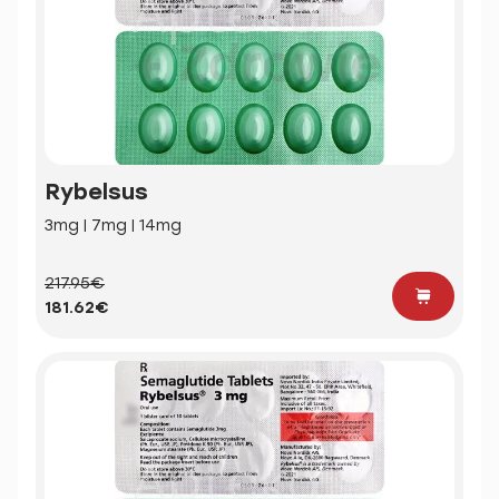
Rybelsus
3mg | 7mg | 14mg
217.95€
181.62€