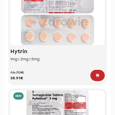
Hytrin
1mg | 2mg | 5mg
46.70€
38.91€
Hit!