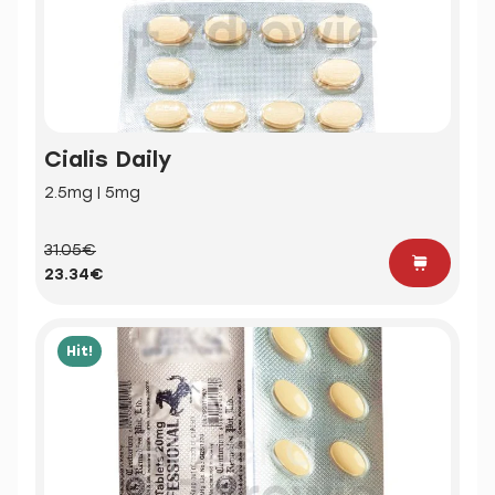
Cialis Daily
2.5mg | 5mg
31.05€
23.34€
Hit!