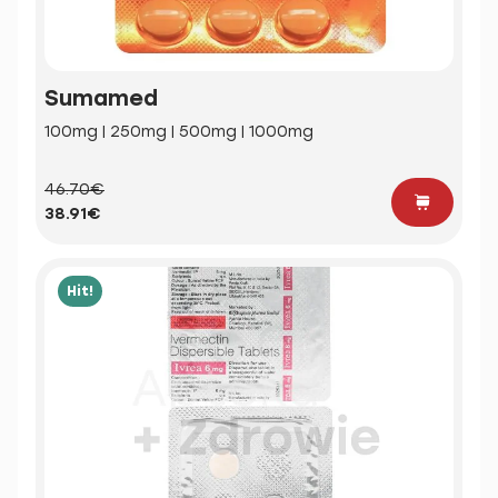
Sumamed
100mg | 250mg | 500mg | 1000mg
46.70€
38.91€
Hit!