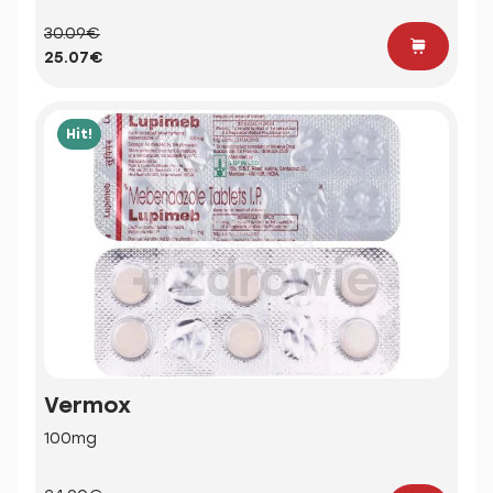
30.09€
25.07€
Hit!
Vermox
100mg