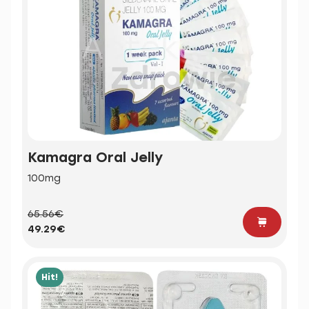
Kamagra Oral Jelly
100mg
65.56€
49.29€
Hit!