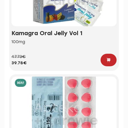
Kamagra Oral Jelly Vol 1
100mg
47.73€
39.78€
Hit!