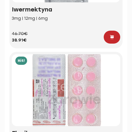
Iwermektyna
3mg | 12mg | 6mg
46.70€
38.91€
Hit!