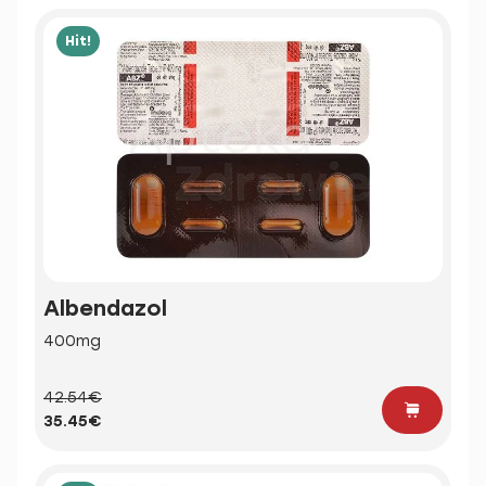
Hit!
Albendazol
400mg
42.54€
35.45€