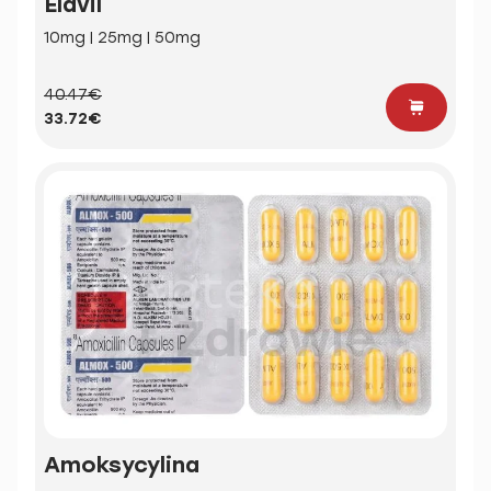
Elavil
10mg | 25mg | 50mg
40.47€
33.72€
Amoksycylina