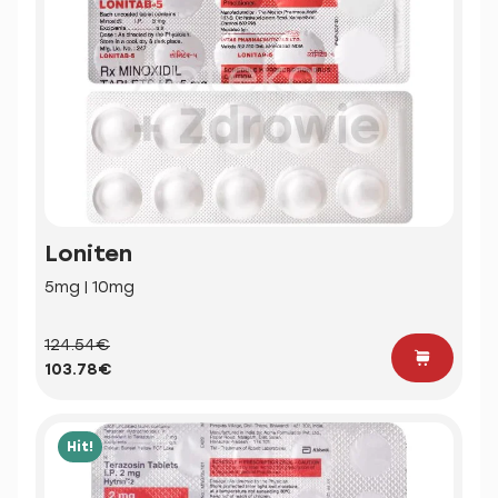
Loniten
5mg | 10mg
124.54€
103.78€
Hit!