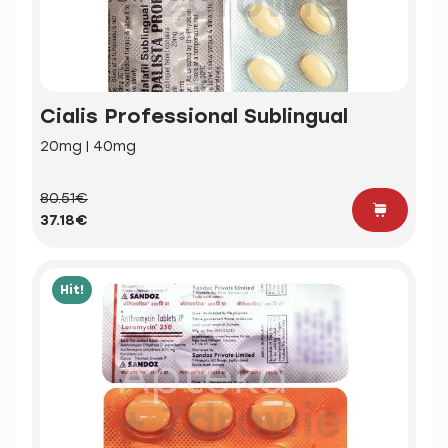
Cialis Professional Sublingual
20mg | 40mg
80.51€
37.18€
Hit!