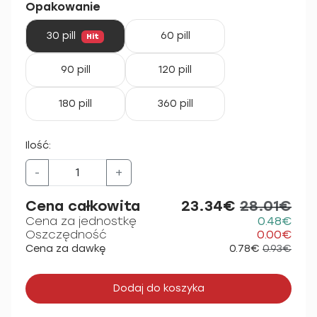
Opakowanie
30 pill
60 pill
Hit
90 pill
120 pill
180 pill
360 pill
Ilość:
-
+
Cena całkowita
23.34€
28.01€
Cena za jednostkę
0.48€
Oszczędność
0.00€
Cena za dawkę
0.78€
0.93€
Dodaj do koszyka