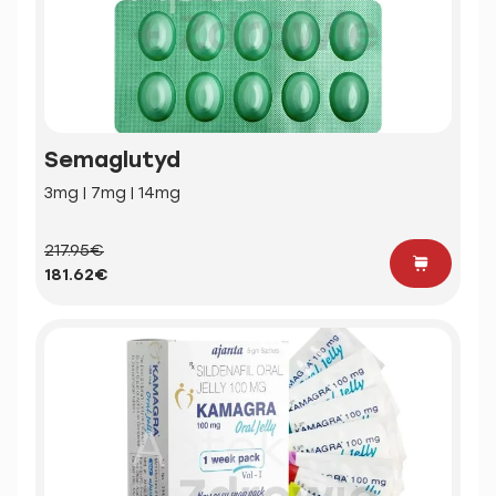
Semaglutyd
3mg | 7mg | 14mg
217.95€
181.62€