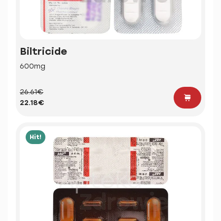
Biltricide
600mg
26.61€
22.18€
Hit!