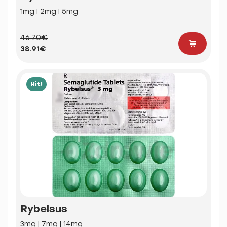
1mg | 2mg | 5mg
46.70€
38.91€
Hit!
Rybelsus
3mg | 7mg | 14mg