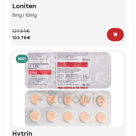
Loniten
5mg | 10mg
124.54€
103.78€
Hit!
Hytrin