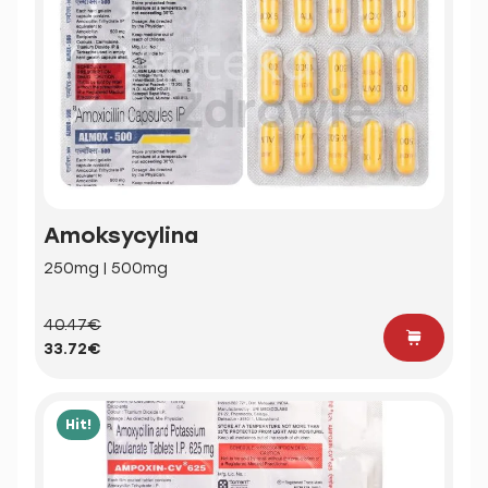
Amoksycylina
250mg | 500mg
40.47€
33.72€
Hit!