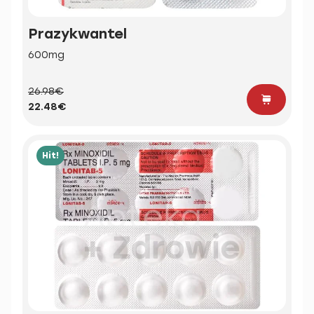
Prazykwantel
600mg
26.98€
22.48€
Hit!