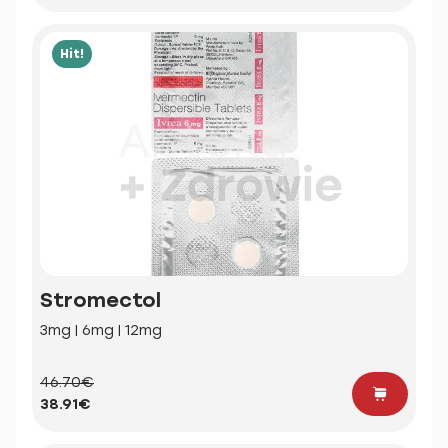
Hit!
Stromectol
3mg | 6mg | 12mg
46.70€
38.91€