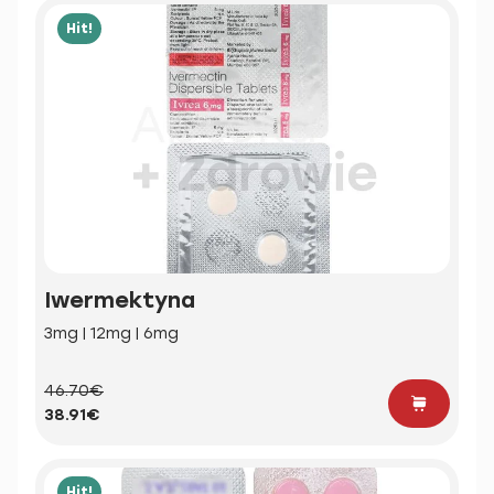
Hit!
Iwermektyna
3mg | 12mg | 6mg
46.70€
38.91€
Hit!