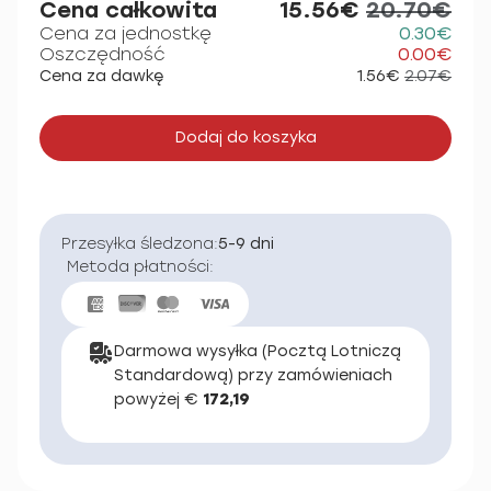
Cena całkowita
15.56€
20.70€
Cena za jednostkę
0.30€
Oszczędność
0.00€
Cena za dawkę
1.56€
2.07€
Dodaj do koszyka
Przesyłka śledzona:
5-9 dni
Metoda płatności:
Darmowa wysyłka (Pocztą Lotniczą
Standardową) przy zamówieniach
powyżej €
172,19