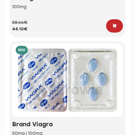
100mg
58.66€
44.10€
Hit!
Brand Viagra
50mg | 100mg