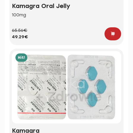
Kamagra Oral Jelly
100mg
65.56€
49.29€
Hit!
Kamagra