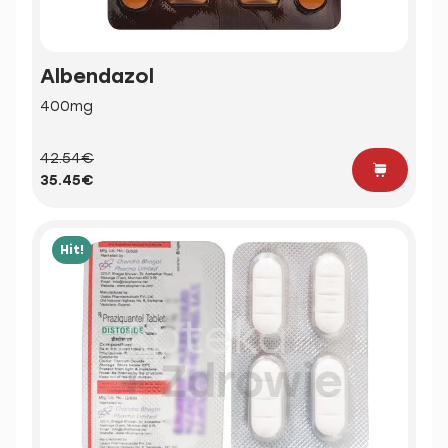
Albendazol
400mg
42.54€
35.45€
Hit!