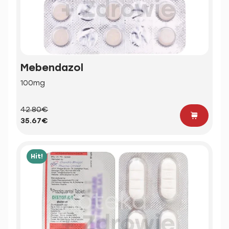
Mebendazol
100mg
42.80€
35.67€
Hit!