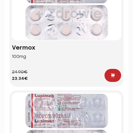
Vermox
100mg
24.90€
23.34€