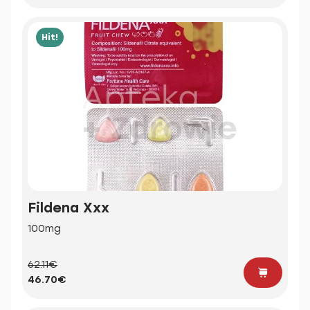
Hit!
Fildena Xxx
100mg
62.11€
46.70€