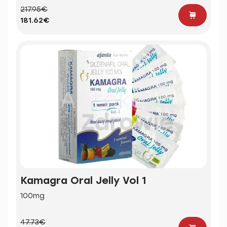
217.95€
181.62€
Kamagra Oral Jelly Vol 1
100mg
47.73€