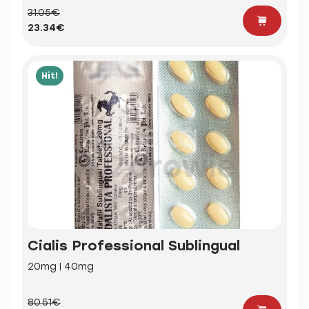
31.05€
23.34€
Hit!
Cialis Professional Sublingual
20mg | 40mg
80.51€