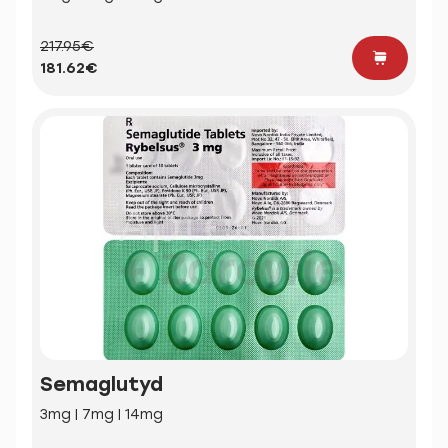
217.95€
181.62€
Semaglutyd
3mg | 7mg | 14mg