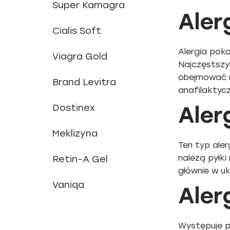
Super Kamagra
Aler
Cialis Soft
Alergia pok
Viagra Gold
Najczęstszym
obejmować n
Brand Levitra
anafilaktycz
Dostinex
Aler
Meklizyna
Ten typ ale
należą pyłki
Retin-A Gel
głównie w u
Vaniqa
Aler
Występuje p