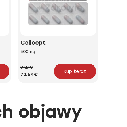
Cellcept
500mg
87.17€
Kup teraz
72.64€
ich objawy