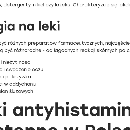
detergenty, nikiel czy lateks. Charakteryzuje się loka
gia na leki
yć różnych preparatów farmaceutycznych, najczęściej p
 być różnorodne - od łagodnych reakcji skórnych po c
 i nieżyt nosa
e i swędzenie oczu
 i pokrzywka
ci w oddychaniu
błon śluzowych
ki antyhistami