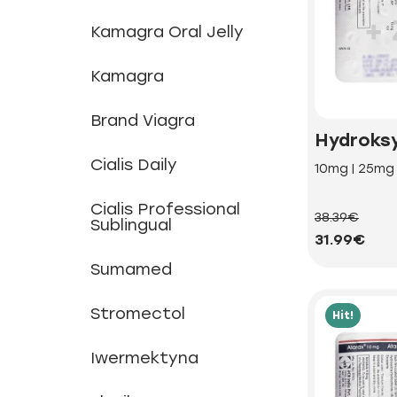
Kamagra Oral Jelly
Kamagra
Brand Viagra
Hydroks
Cialis Daily
10mg | 25mg
Cialis Professional
38.39€
Sublingual
31.99€
Sumamed
Stromectol
Hit!
Iwermektyna