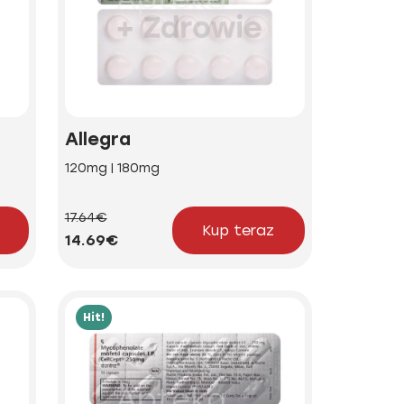
Allegra
120mg | 180mg
17.64€
Kup teraz
14.69€
Hit!