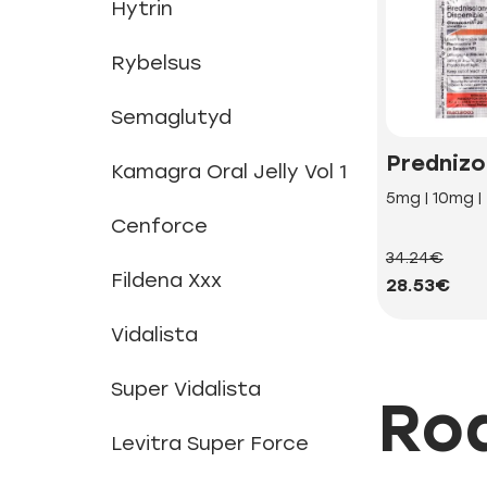
Hytrin
Rybelsus
Semaglutyd
Prednizo
Kamagra Oral Jelly Vol 1
5mg | 10mg 
Cenforce
34.24€
Fildena Xxx
28.53€
Vidalista
Super Vidalista
Rod
Levitra Super Force