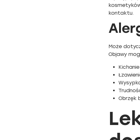
kosmetyków, 
kontaktu.
Aler
Może dotycz
Objawy mogą
Kichanie
Łzawieni
Wysypka
Trudnoś
Obrzęk 
Le