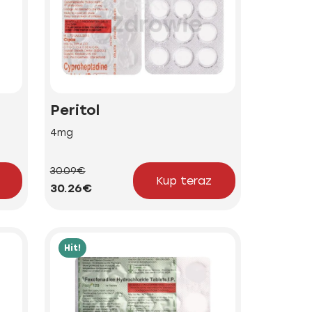
Peritol
4mg
30.09€
Kup teraz
30.26€
Hit!