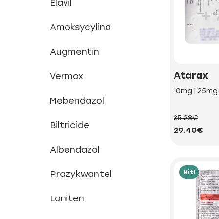
Elavil
Amoksycylina
Augmentin
Atarax
Vermox
10mg | 25mg
Mebendazol
35.28€
Biltricide
29.40€
Albendazol
Prazykwantel
Hit!
Loniten