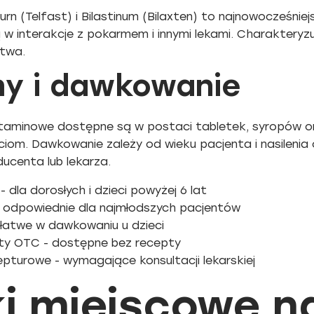
rn (Telfast) i Bilastinum (Bilaxten) to najnowocześniej
 w interakcje z pokarmem i innymi lekami. Charakteryz
twa.
y i dawkowanie
staminowe dostępne są w postaci tabletek, syropów or
eciom. Dawkowanie zależy od wieku pacjenta i nasileni
ucenta lub lekarza.
 - dla dorosłych i dzieci powyżej 6 lat
- odpowiednie dla najmłodszych pacjentów
 łatwe w dawkowaniu u dzieci
ty OTC - dostępne bez recepty
epturowe - wymagające konsultacji lekarskiej
ki miejscowe n