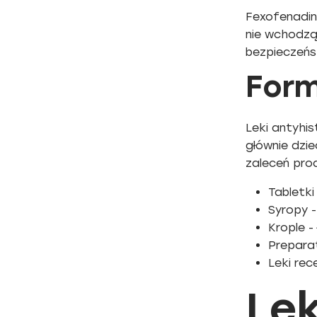
Fexofenadinu
nie wchodzą
bezpieczeńs
Form
Leki antyhi
głównie dzi
zaleceń prod
Tabletki
Syropy 
Krople -
Prepara
Leki rec
Le