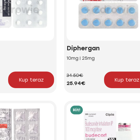
Diphergan
10mg | 25mg
34.50€
Kup teraz
Kup teraz
25.94€
Hit!