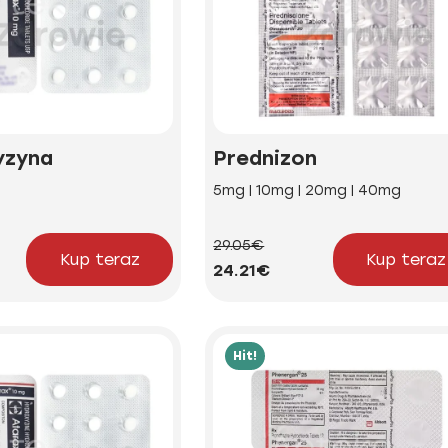
yzyna
Prednizon
5mg | 10mg | 20mg | 40mg
29.05€
Kup teraz
Kup teraz
24.21€
Hit!