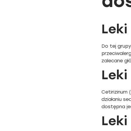
do
Leki
Do tej grupy
przeciwaler
zalecane gł
Leki
Cetirizinum 
działaniu se
dostępna je
Leki