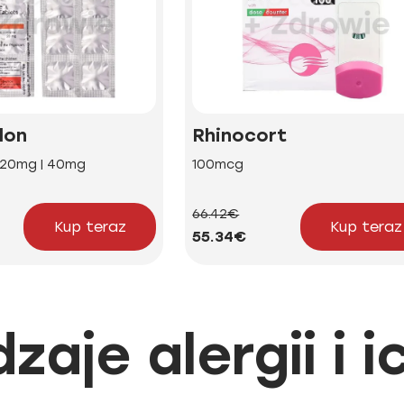
lon
Rhinocort
| 20mg | 40mg
100mcg
66.42€
Kup teraz
Kup teraz
55.34€
zaje alergii i 