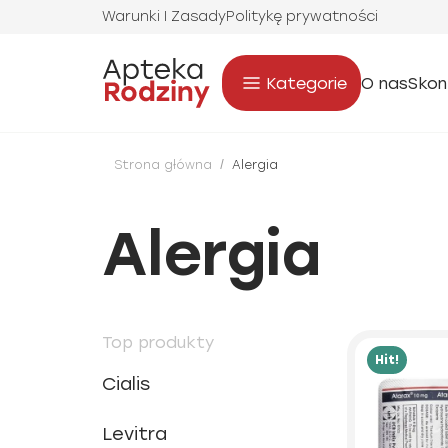
Warunki I Zasady
Politykę prywatności
Kategorie
O nas
Skon
Strona główna
/
Alergia
Alergia
Top produkty
Hit!
Cialis
Levitra