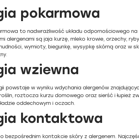
gia pokarmowa
armowa to nadwrażliwość układu odpornościowego na 
i alergenami są jaja kurzę, mleko krowie, orzechy, ryb
udności, wymioty, biegunkę, wysypkę skórną oraz w s
ny.
gia wziewna
rgii powstaje w wyniku wdychania alergenów znajdując
 roślin, roztocza kurzu domowego oraz sierść i łupież 
kładzie oddechowym i oczach.
gia kontaktowa
o bezpośrednim kontakcie skóry z alergenem. Najczęśc