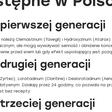
stępne w Pols
 pierwszej generacji
 należą Clemastinum (Tavegil) i Hydroxyzinum (Atarax).
gicznym, ale mogą wywoływać senność i obniżenie konce
ównie przed snem lub gdy efekt uspokajający jest poż
 drugiej generacji
(Zyrtec), Loratadinum (Claritine) i Desloratadinum (Ae
datywnym. Działają przez 24 godziny, co pozwala na pr
st bez recepty.
 trzeciej generacji