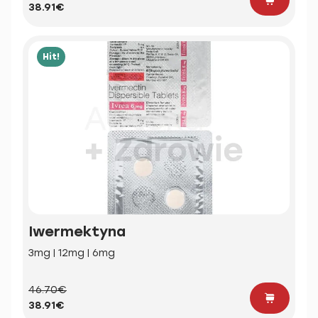
38.91€
Hit!
Iwermektyna
3mg | 12mg | 6mg
46.70€
38.91€