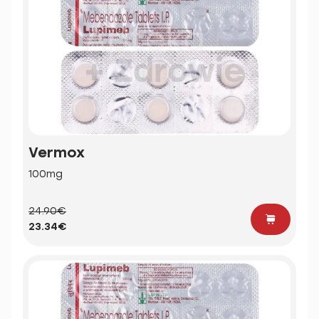
Vermox
100mg
24.90€
23.34€