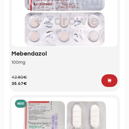
Mebendazol
100mg
42.80€
35.67€
Hit!