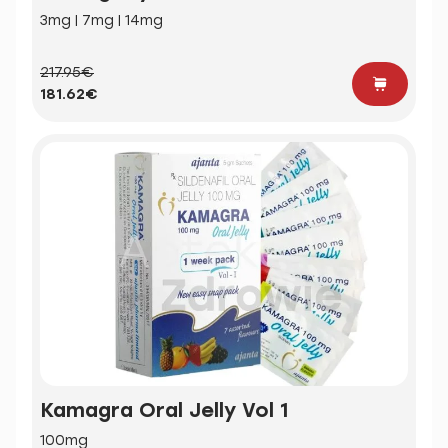
3mg | 7mg | 14mg
217.95€
181.62€
Kamagra Oral Jelly Vol 1
100mg