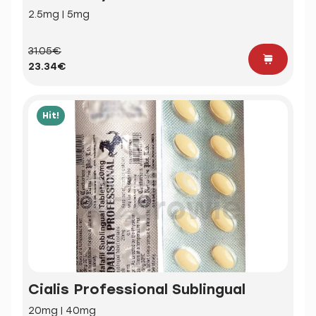
2.5mg | 5mg
31.05€
23.34€
Hit!
Cialis Professional Sublingual
20mg | 40mg