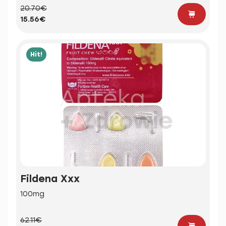
20.70€
15.56€
Hit!
Fildena Xxx
100mg
62.11€