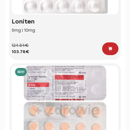
Loniten
5mg | 10mg
124.54€
103.78€
Hit!