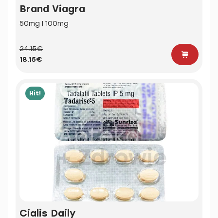
Brand Viagra
50mg | 100mg
24.15€
18.15€
Hit!
Cialis Daily