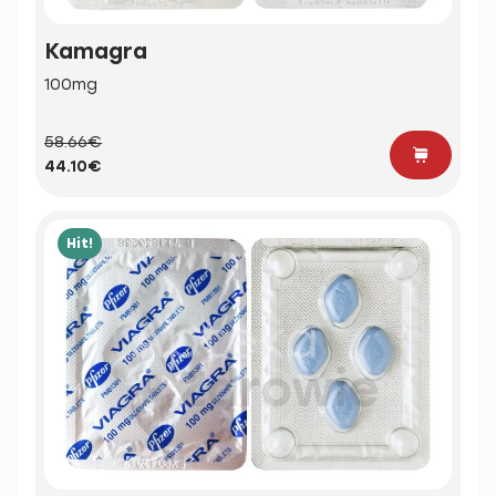
Kamagra
100mg
58.66€
44.10€
Hit!