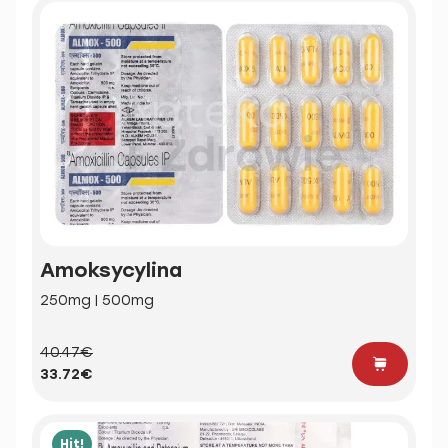
Amoksycylina
250mg | 500mg
40.47€
33.72€
Hit!