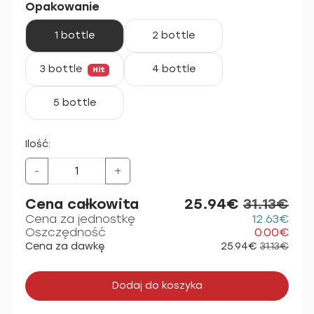
Opakowanie
1 bottle
2 bottle
3 bottle
4 bottle
Hit
5 bottle
Ilość:
-
+
Cena całkowita
25.94€
31.13€
Cena za jednostkę
12.63€
Oszczędność
0.00€
Cena za dawkę
25.94€
31.13€
Dodaj do koszyka