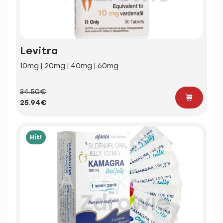
Levitra
10mg | 20mg | 40mg | 60mg
34.50€
25.94€
Hit!