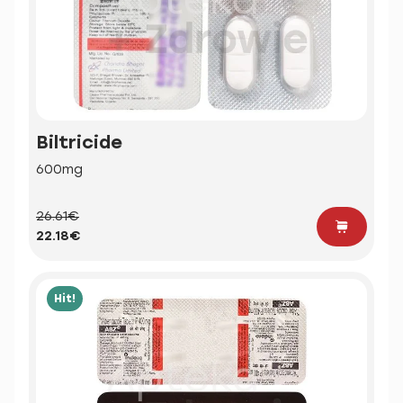
Biltricide
600mg
26.61€
22.18€
Hit!