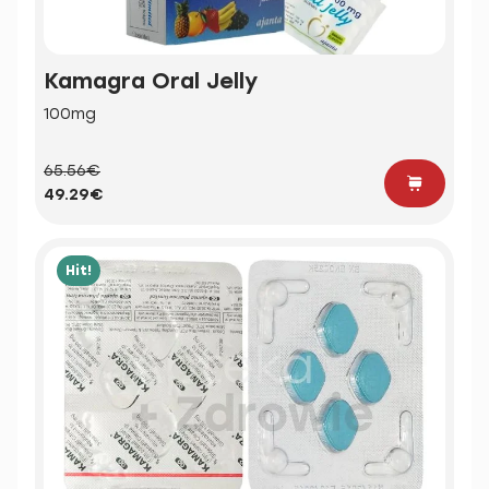
Kamagra Oral Jelly
100mg
65.56€
49.29€
Hit!