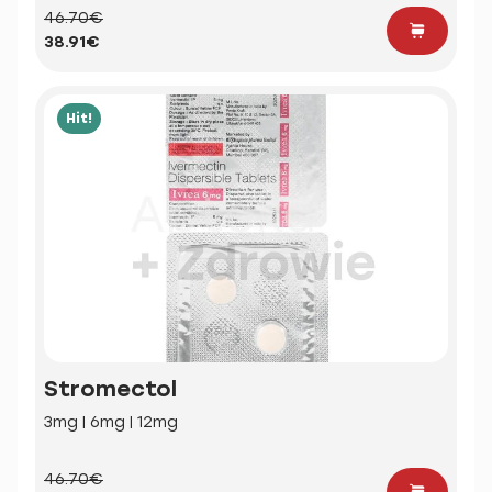
46.70€
38.91€
Hit!
Stromectol
3mg | 6mg | 12mg
46.70€