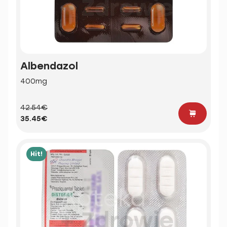
Albendazol
400mg
42.54€
35.45€
Hit!