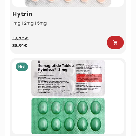
Hytrin
1mg | 2mg | 5mg
46.70€
38.91€
Hit!