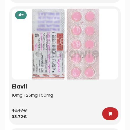
Hit!
Elavil
10mg | 25mg | 50mg
40.47€
33.72€