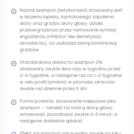
Nizoral szampon (ketokonazol) stosowany jest
w leczeniu łupieżu, łojotokowego zapalenia
skóry oraz grzybic skóry głowy; działa
przeciwgrzybiczo przez hamowanie syntezy
ergosterolu (inhibitor 14α-demetylazy
lanosterolu), co uszkadza błonę komórkową
grzybów.
Standardowa dawka to szampon 2%
stosowany zwykle dwa razy w tygodniu przez
2–4 tygodnie, a następnie raz co 1–2 tygodnie
w celu podtrzymania; w pityriasis versicolor
zwykle raz dziennie przez 5 dni.
Forma podania: stosowanie miejscowe jako
szampon — nanieść na mokrą skórę głowy,
wmasować, pozostawić zwykle 3–5 minut, a
następnie dokładnie spłukać.
Efekt zaczyna być odczuwalny zwykle po kilku