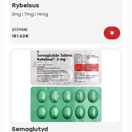
Rybelsus
3mg | 7mg | 14mg
217.95€
181.62€
Semaglutyd