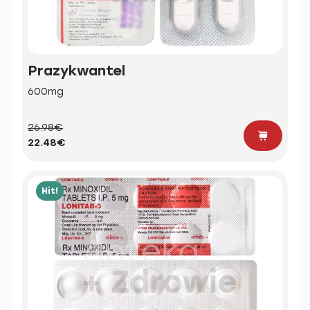
Prazykwantel
600mg
26.98€
22.48€
Hit!