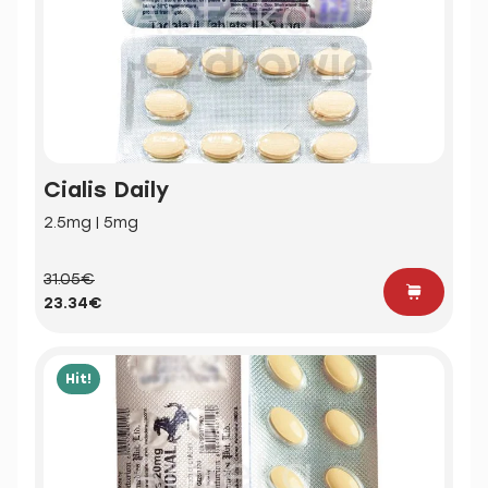
Cialis Daily
2.5mg | 5mg
31.05€
23.34€
Hit!