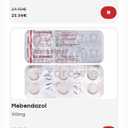
24.90€
23.34€
Mebendazol
100mg