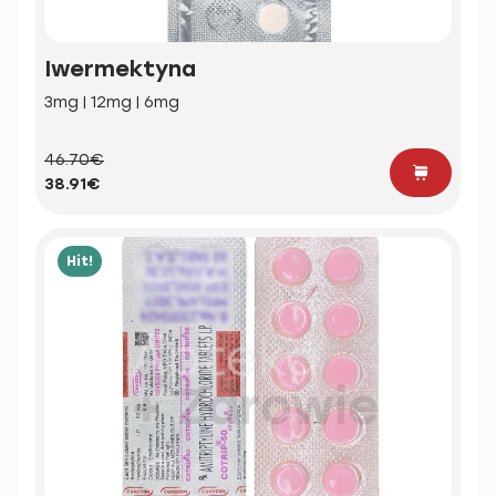
Iwermektyna
3mg | 12mg | 6mg
46.70€
38.91€
Hit!