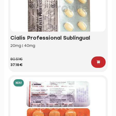
Cialis Professional Sublingual
20mg | 40mg
80.51€
37.18€
Hit!