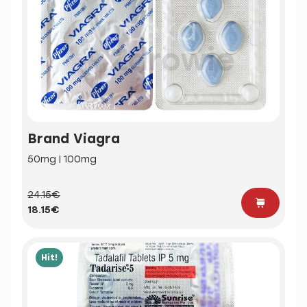
Brand Viagra
50mg | 100mg
24.15€
18.15€
Hit!