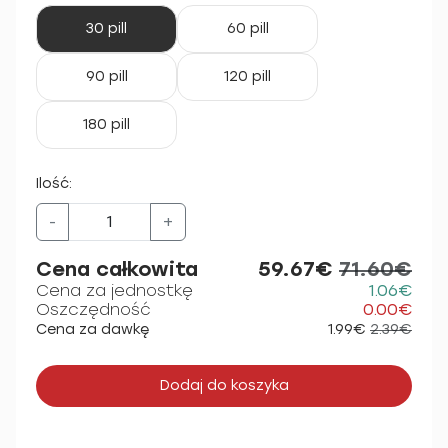
30 pill
60 pill
90 pill
120 pill
180 pill
Ilość:
-
+
Cena całkowita
59.67€
71.60€
Cena za jednostkę
1.06€
Oszczędność
0.00€
Cena za dawkę
1.99€
2.39€
Dodaj do koszyka