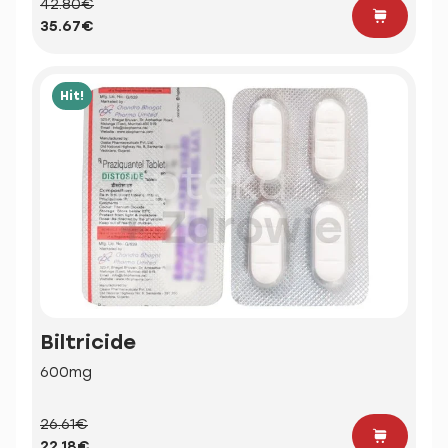
42.80€
35.67€
Hit!
Biltricide
600mg
26.61€
22.18€