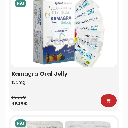
Hit!
Kamagra Oral Jelly
100mg
65.56€
49.29€
Hit!