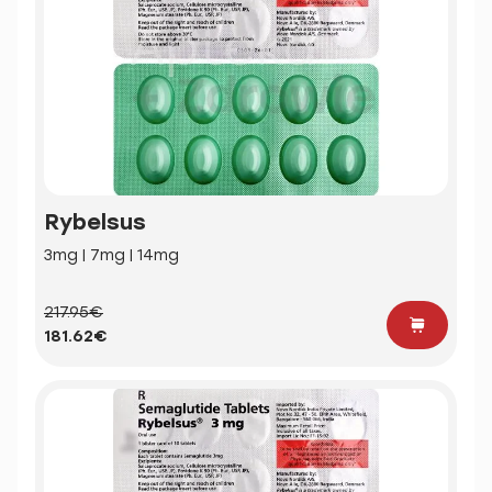
Rybelsus
3mg | 7mg | 14mg
217.95€
181.62€