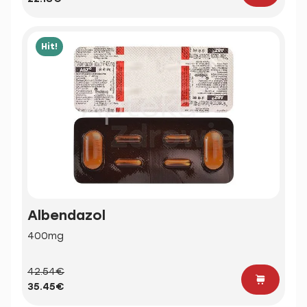
Hit!
Albendazol
400mg
42.54€
35.45€