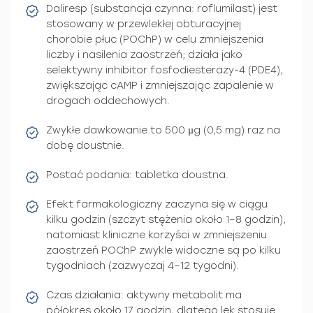
Daliresp (substancja czynna: roflumilast) jest
stosowany w przewlekłej obturacyjnej
chorobie płuc (POChP) w celu zmniejszenia
liczby i nasilenia zaostrzeń; działa jako
selektywny inhibitor fosfodiesterazy-4 (PDE4),
zwiększając cAMP i zmniejszając zapalenie w
drogach oddechowych.
Zwykłe dawkowanie to 500 µg (0,5 mg) raz na
dobę doustnie.
Postać podania: tabletka doustna.
Efekt farmakologiczny zaczyna się w ciągu
kilku godzin (szczyt stężenia około 1–8 godzin),
natomiast kliniczne korzyści w zmniejszeniu
zaostrzeń POChP zwykle widoczne są po kilku
tygodniach (zazwyczaj 4–12 tygodni).
Czas działania: aktywny metabolit ma
półokres około 17 godzin, dlatego lek stosuje