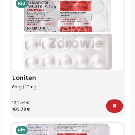
Hit!
Loniten
5mg | 10mg
124.54€
103.78€
Hit!