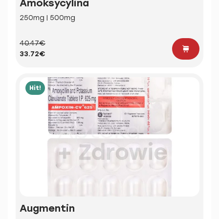
Amoksycylina
250mg | 500mg
40.47€
33.72€
Hit!
Augmentin