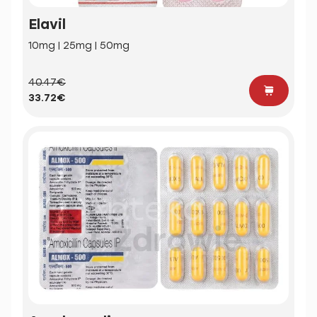
Elavil
10mg | 25mg | 50mg
40.47€
33.72€