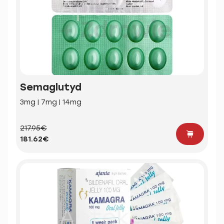
Semaglutyd
3mg | 7mg | 14mg
217.95€
181.62€