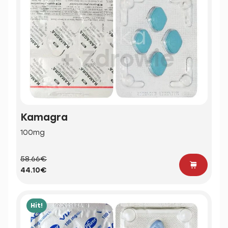
Kamagra
100mg
58.66€
44.10€
Hit!