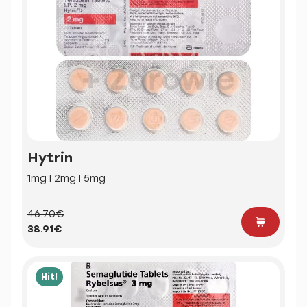
Hytrin
1mg | 2mg | 5mg
46.70€
38.91€
Hit!