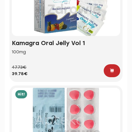
Kamagra Oral Jelly Vol 1
100mg
47.73€
39.78€
Hit!