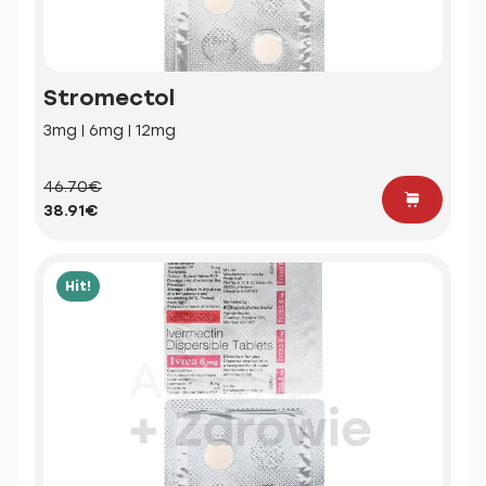
Stromectol
3mg | 6mg | 12mg
46.70€
38.91€
Hit!