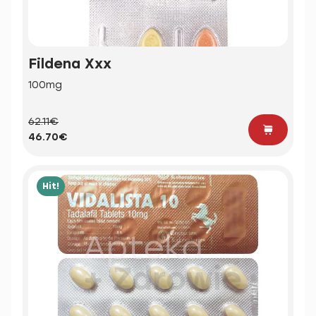
Fildena Xxx
100mg
62.11€
46.70€
Hit!