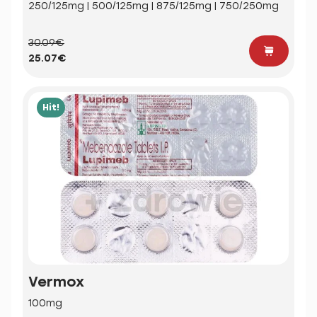
250/125mg | 500/125mg | 875/125mg | 750/250mg
30.09€
25.07€
Hit!
Vermox
100mg