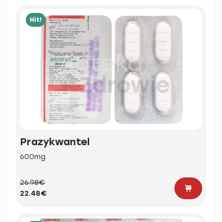
Hit!
Prazykwantel
600mg
26.98€
22.48€