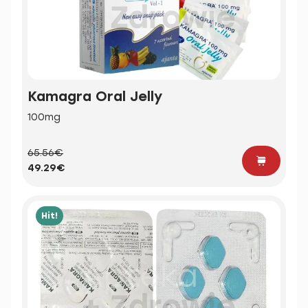
Kamagra Oral Jelly
100mg
65.56€
49.29€
Hit!