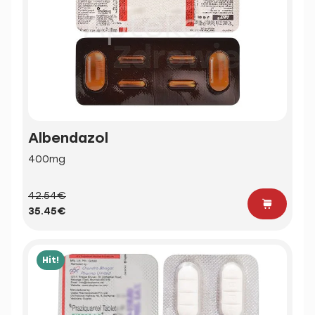
Albendazol
400mg
42.54€
35.45€
Hit!