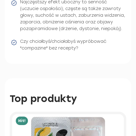
Najczęstszy efekt uboczny to senność
(uczucie ospałości); częste są także zawroty
głowy, suchość w ustach, zaburzenia widzenia,
zaparcia, obniżenie ciśnienia oraz objawy
pozapiramidowe (drżenie, dystonie, niepokój).
Czy chciałbyś/chciałabyś wypróbować
"compazine" bez recepty?
Top produkty
Hit!