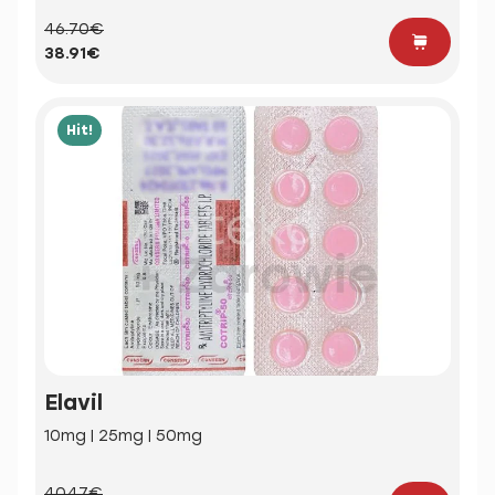
46.70€
38.91€
Hit!
Elavil
10mg | 25mg | 50mg
40.47€