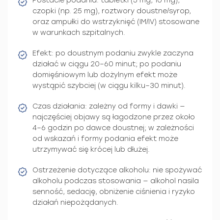
Postacie podania: tabletki (5 mg, 10 mg),
czopki (np. 25 mg), roztwory doustne/syrop,
oraz ampułki do wstrzyknięć (IM/IV) stosowane
w warunkach szpitalnych.
Efekt: po doustnym podaniu zwykle zaczyna
działać w ciągu 20–60 minut; po podaniu
domięśniowym lub dożylnym efekt może
wystąpić szybciej (w ciągu kilku–30 minut).
Czas działania: zależny od formy i dawki —
najczęściej objawy są łagodzone przez około
4–6 godzin po dawce doustnej; w zależności
od wskazań i formy podania efekt może
utrzymywać się krócej lub dłużej.
Ostrzeżenie dotyczące alkoholu: nie spożywać
alkoholu podczas stosowania — alkohol nasila
senność, sedację, obniżenie ciśnienia i ryzyko
działań niepożądanych.