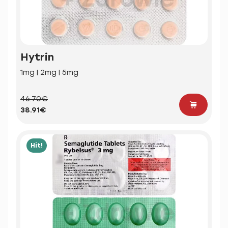
Hytrin
1mg | 2mg | 5mg
46.70€
38.91€
Hit!