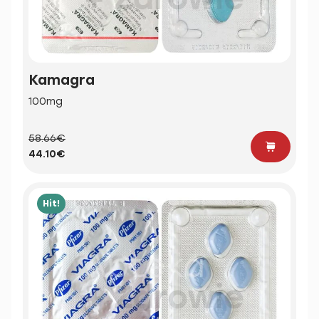
Kamagra
100mg
58.66€
44.10€
Hit!