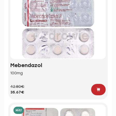
Mebendazol
100mg
42.80€
35.67€
Hit!