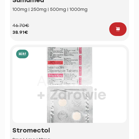
100mg | 250mg | 500mg | 1000mg
46.70€
38.91€
Hit!
Stromectol