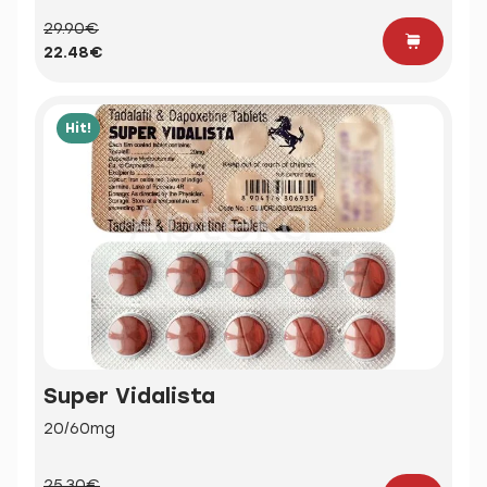
29.90€
22.48€
Hit!
Super Vidalista
20/60mg
25.30€