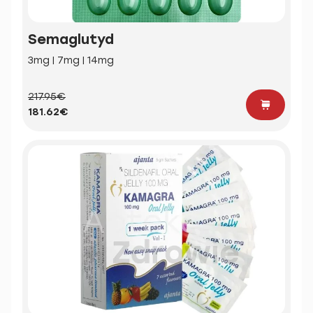
Semaglutyd
3mg | 7mg | 14mg
217.95€
181.62€