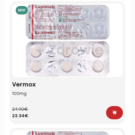
Hit!
Vermox
100mg
24.90€
23.34€