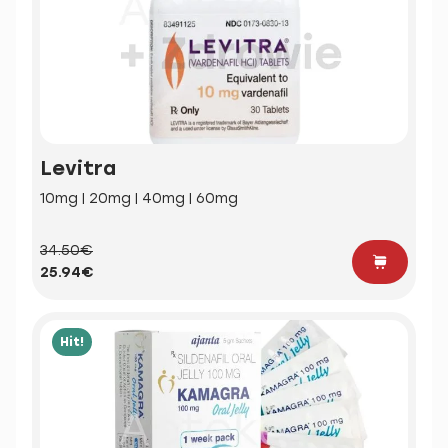
Levitra
10mg | 20mg | 40mg | 60mg
34.50€
25.94€
Hit!