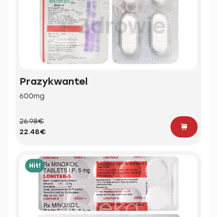
Prazykwantel
600mg
26.98€
22.48€
Hit!