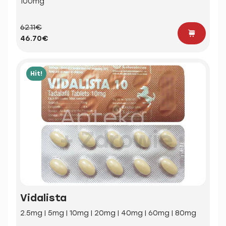
100mg
62.11€
46.70€
Hit!
Vidalista
2.5mg | 5mg | 10mg | 20mg | 40mg | 60mg | 80mg