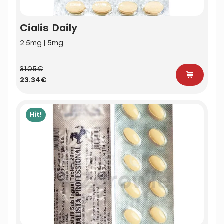
Cialis Daily
2.5mg | 5mg
31.05€
23.34€
Hit!