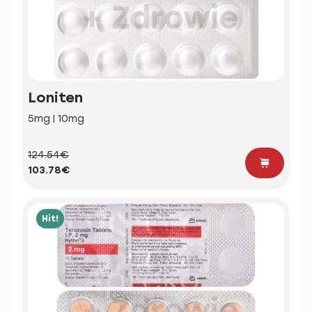
Loniten
5mg | 10mg
124.54€
103.78€
Hit!