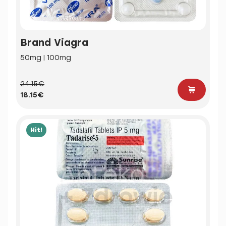
Brand Viagra
50mg | 100mg
24.15€
18.15€
Hit!