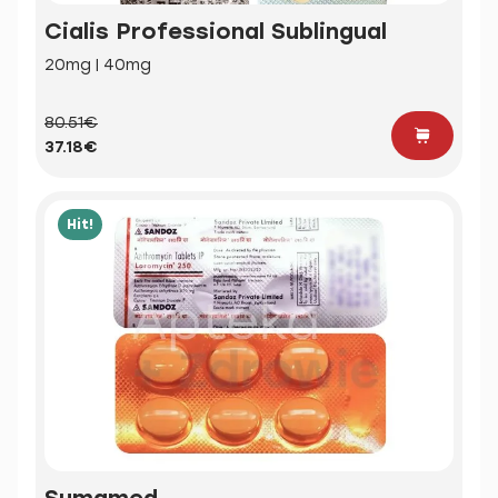
Cialis Professional Sublingual
20mg | 40mg
80.51€
37.18€
Hit!
Sumamed