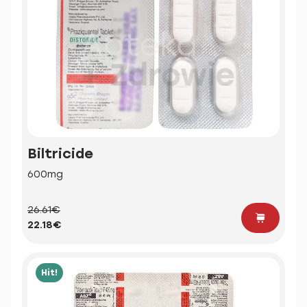
Biltricide
600mg
26.61€
22.18€
Hit!