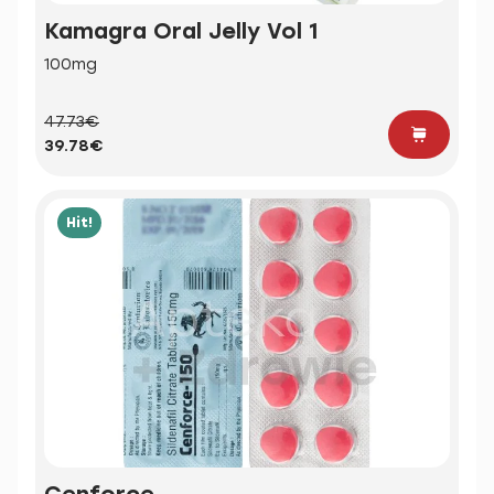
Kamagra Oral Jelly Vol 1
100mg
47.73€
39.78€
Hit!
Cenforce