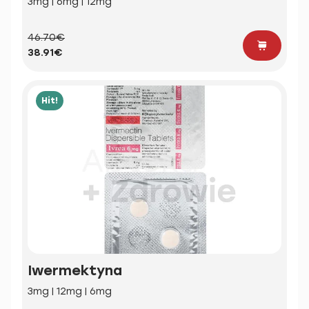
3mg | 6mg | 12mg
46.70€
38.91€
Hit!
Iwermektyna
3mg | 12mg | 6mg