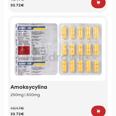
33.72€
Amoksycylina
250mg | 500mg
40.47€
33.72€