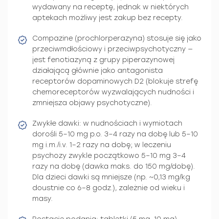
wydawany na receptę, jednak w niektórych
aptekach możliwy jest zakup bez recepty.
Compazine (prochlorperazyna) stosuje się jako
przeciwmdłościowy i przeciwpsychotyczny —
jest fenotiazyną z grupy piperazynowej
działającą głównie jako antagonista
receptorów dopaminowych D2 (blokuje strefę
chemoreceptorów wyzwalających nudności i
zmniejsza objawy psychotyczne).
Zwykłe dawki: w nudnościach i wymiotach
dorośli 5–10 mg p.o. 3–4 razy na dobę lub 5–10
mg i.m./i.v. 1–2 razy na dobę; w leczeniu
psychozy zwykle początkowo 5–10 mg 3–4
razy na dobę (dawka maks. do 150 mg/dobę).
Dla dzieci dawki są mniejsze (np. ~0,13 mg/kg
doustnie co 6–8 godz.), zależnie od wieku i
masy.