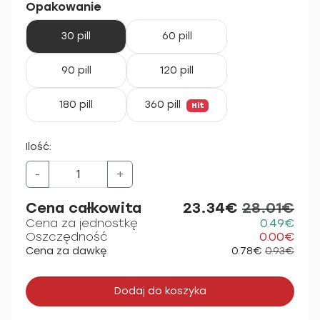
Opakowanie
30 pill
60 pill
90 pill
120 pill
180 pill
360 pill
Hit
Ilość:
-
+
Cena całkowita
23.34€
28.01€
Cena za jednostkę
0.49€
Oszczędność
0.00€
Cena za dawkę
0.78€
0.93€
Dodaj do koszyka