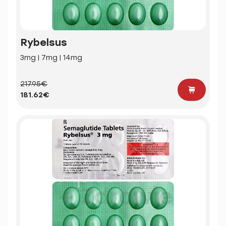
Rybelsus
3mg | 7mg | 14mg
217.95€
181.62€